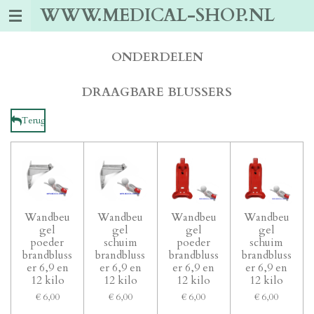
WWW.MEDICAL-SHOP.NL
Ga
direct
naar
de
ONDERDELEN
hoofdinhoud
DRAAGBARE BLUSSERS
Terug
Wandbeu
Wandbeu
Wandbeu
Wandbeu
gel
gel
gel
gel
poeder
schuim
poeder
schuim
brandbluss
brandbluss
brandbluss
brandbluss
er 6,9 en
er 6,9 en
er 6,9 en
er 6,9 en
12 kilo
12 kilo
12 kilo
12 kilo
€ 6,00
€ 6,00
€ 6,00
€ 6,00