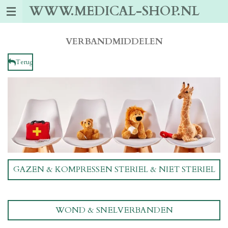
WWW.MEDICAL-SHOP.NL
Ga
direct
naar
de
VERBANDMIDDELEN
hoofdinhoud
Terug
GAZEN & KOMPRESSEN STERIEL & NIET STERIEL
WOND & SNELVERBANDEN