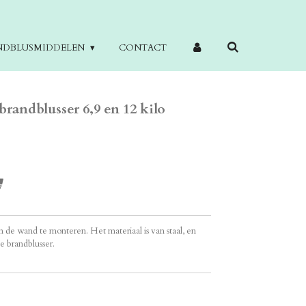
NDBLUSMIDDELEN
CONTACT
andblusser 6,9 en 12 kilo
 de wand te monteren. Het materiaal is van staal, en
e brandblusser.