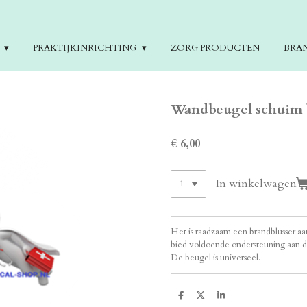
E
PRAKTIJKINRICHTING
ZORG PRODUCTEN
BRA
Wandbeugel schuim br
€ 6,00
In winkelwagen
Het is raadzaam een brandblusser aan
bied voldoende ondersteuning aan d
De beugel is universeel.
D
D
S