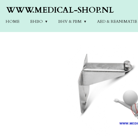
Ga
WWW.MEDICAL-SHOP.NL
direct
naar
HOME
EHBO
BHV & PBM
AED & REANIMATI
de
hoofdinhoud