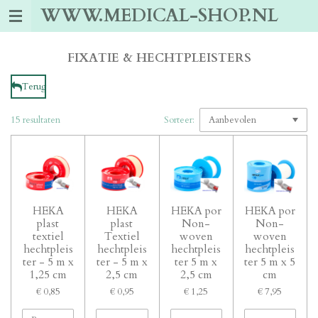
WWW.MEDICAL-SHOP.NL
Ga
direct
naar
de
FIXATIE & HECHTPLEISTERS
hoofdinhoud
Terug
15 resultaten
Sorteer:
HEKA
HEKA
HEKA por
HEKA por
plast
plast
Non-
Non-
textiel
Textiel
woven
woven
hechtpleis
hechtpleis
hechtpleis
hechtpleis
ter - 5 m x
ter - 5 m x
ter 5 m x
ter 5 m x 5
1,25 cm
2,5 cm
2,5 cm
cm
€ 0,85
€ 0,95
€ 1,25
€ 7,95