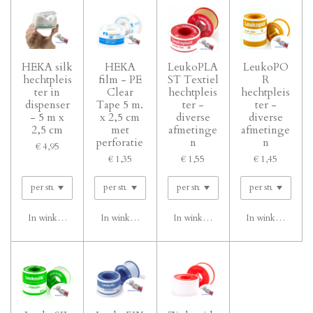
HEKA silk
HEKA
LeukoPLA
LeukoPO
hechtpleis
film - PE
ST Textiel
R
ter in
Clear
hechtpleis
hechtpleis
dispenser
Tape 5 m.
ter -
ter -
- 5 m x
x 2,5 cm
diverse
diverse
2,5 cm
met
afmetinge
afmetinge
perforatie
n
n
€ 4,95
€ 1,35
€ 1,55
€ 1,45
In winkelwagen
In winkelwagen
In winkelwagen
In winkelwagen