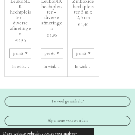
LeukoSIL
LeukoFIX
Zinkoxide
K
hechtpleis
hechtpleis
hechtpleis
ter -
ter 5 m x
ter -
diverse
2,5 cm
diverse
afmetinge
€ 1,40
afmetinge
n
n
€ 1,95
€ 2,50
In winkelwagen
In winkelwagen
In winkelwagen
Te veel gewinkeld?
Algemene voorwaarden
Deze website gebruikt cookies voor analyse-