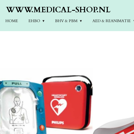
Ga
WWW.MEDICAL-SHOP.NL
direct
naar
HOME
EHBO
BHV & PBM
AED & REANIMATIE
de
hoofdinhoud