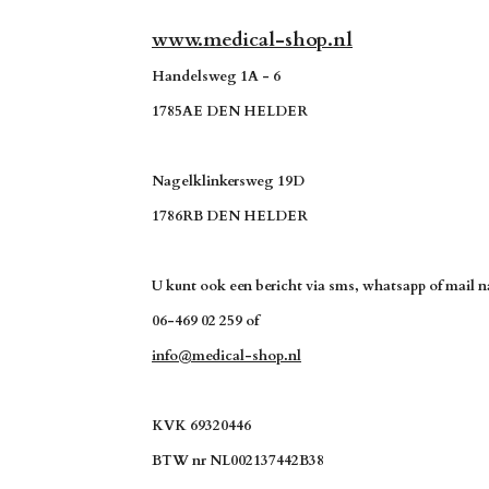
www.medical-shop.nl
Handelsweg 1A - 6
1785AE DEN HELDER
Nagelklinkersweg 19D
1786RB DEN HELDER
U kunt ook een bericht via sms, whatsapp of mail na
06-469 02 259 of
info@medical-shop.nl
KVK 69320446
BTW nr NL002137442B38