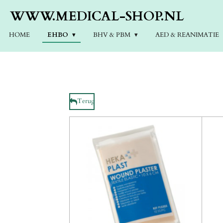
Ga
WWW.MEDICAL-SHOP.NL
direct
naar
HOME
EHBO
BHV & PBM
AED & REANIMATIE
de
hoofdinhoud
Terug