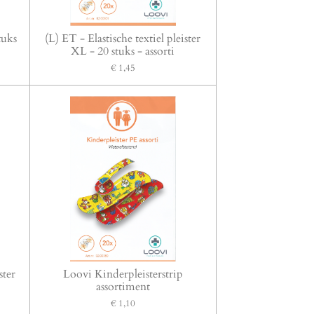
tuks
(L) ET - Elastische textiel pleister
XL - 20 stuks - assorti
€ 1,45
ster
Loovi Kinderpleisterstrip
assortiment
€ 1,10