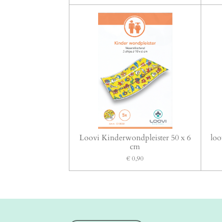
Loovi Kinderwondpleister 50 x 6
loo
cm
€ 0,90