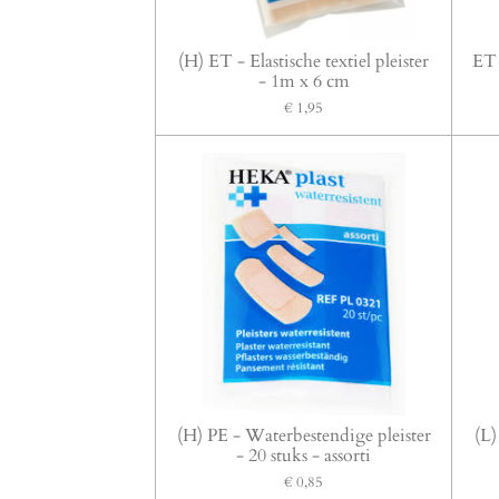
(H) ET - Elastische textiel pleister
ET 
- 1m x 6 cm
€ 1,95
(H) PE - Waterbestendige pleister
(L)
- 20 stuks - assorti
€ 0,85