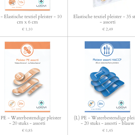
- Elastische textiel pleister - 10
Elastische textiel pleister - 35 s
cm x 6 cm
- assorti
€ 1,10
€ 2,49
 PE - Waterbestendige pleister
(L) PE - Waterbestendige plei
- 20 stuks - assorti
- 20 stuks - assorti - blauw
€ 0,85
€ 1,45