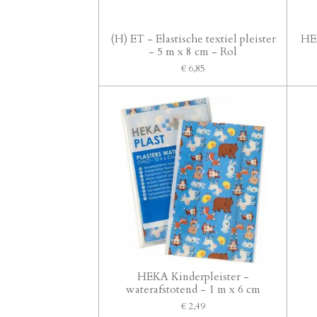
(H) ET - Elastische textiel pleister
HEK
- 5 m x 8 cm - Rol
€ 6,85
HEKA Kinderpleister -
waterafstotend - 1 m x 6 cm
€ 2,49