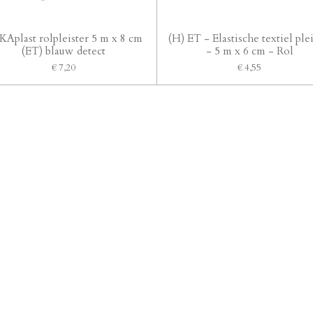
Aplast rolpleister 5 m x 8 cm
(H) ET - Elastische textiel ple
(ET) blauw detect
- 5 m x 6 cm - Rol
€ 7,20
€ 4,55