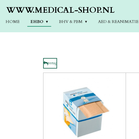
Ga
WWW.MEDICAL-SHOP.NL
direct
naar
HOME
EHBO
BHV & PBM
AED & REANIMATI
de
hoofdinhoud
terug