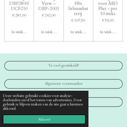
DBP2800/
View -
FRx
voor AED
DCF210
DBP-2003
lithiumbat
Plus - per
terij
10 stuks
€ 281,00
€ 242,00
€ 167,50
€ 59,00
In winkelwagen
In winkelwagen
In winkelwagen
In winkelwagen
Te veel gewinkeld?
Algemene voorwaarden
Deze website gebruikt cookies voor analyse-
doeleinden en/of het tonen van advertenties. Door
Contact
gebruik te blijven maken van de site gaat u hiermee
akkoord.
© 2019 - 2026 www.medical-shop.nl
Akkoord