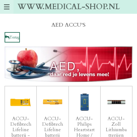
WWW.MEDICAL-SHOP.NL
Ga
direct
naar
de
AED ACCU'S
hoofdinhoud
Terug
ACCU-
ACCU-
ACCU-
ACCU-
Defibtech
Defibtech
Philips
Zoll
Lifeline
Lifeline
Heartstart
Lithiumba
batterij -
batterij
Home /
tterijen