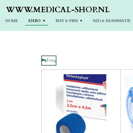
Ga
WWW.MEDICAL-SHOP.NL
direct
naar
HOME
EHBO
BHV & PBM
AED & REANIMATIE
de
hoofdinhoud
Terug