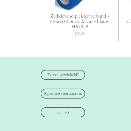
Zelfklevend pleister verband -
(3stuks) 4,5m x 2,5cm - blauw
s
HACCP
€ 5,95
Te veel gewinkeld?
Algemene voorwaarden
Contact