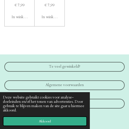
€ 7,99
€ 7,99
In winkelwagen
In winkelwagen
Te veel gewinkeld?
Algemene voorwaarden
Deze website gebruikt cookies voor analyse-
doeleinden en/of het tonen van advertenties. Door
Contact
gebruik te blijven maken van de site gaat u hiermee
akkoord.
© 2019 - 2026 www.medical-shop.nl
Akkoord