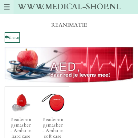
WWW.MEDICAL-SHOP.NL
Ga
direct
naar
de
REANIMATIE
hoofdinhoud
Terug
Beademin
Beademin
gsmasker
gsmasker
- Ambu in
- Ambu in
hard case
soft case