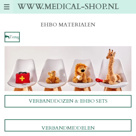
WWW.MEDICAL-SHOP.NL
Ga
direct
naar
de
EHBO MATERIALEN
hoofdinhoud
Terug
VERBANDDOZEN & EHBO SETS
VERBANDMIDDELEN