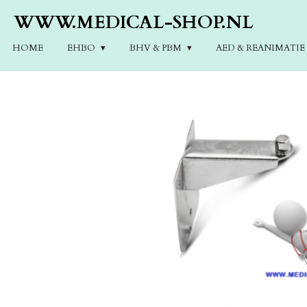
Ga
WWW.MEDICAL-SHOP.NL
direct
naar
HOME
EHBO
BHV & PBM
AED & REANIMATI
de
hoofdinhoud