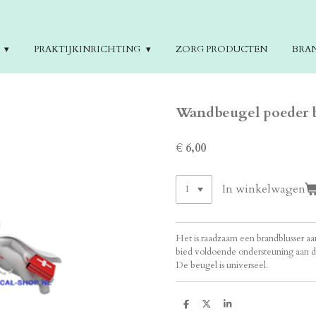
E
PRAKTIJKINRICHTING
ZORG PRODUCTEN
BRA
Wandbeugel poeder br
€ 6,00
In winkelwagen
Het is raadzaam een brandblusser aan
bied voldoende ondersteuning aan d
De beugel is universeel.
D
D
S