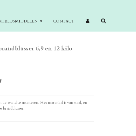
NDBLUSMIDDELEN
CONTACT
andblusser 6,9 en 12 kilo
 de wand te monteren. Het materiaal is van staal, en
e brandblusser.