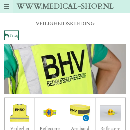
WWW.MEDICAL-SHOP.NL
Ga
direct
naar
de
VEILIGHEIDSKLEDING
hoofdinhoud
Terug
Veilighei
Reflectere
Armband
Reflectere