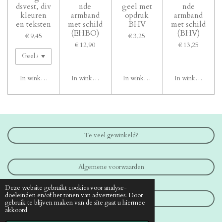
dsvest, div
nde
geel met
nde
kleuren
armband
opdruk
armband
en teksten
met schild
BHV
met schild
(EHBO)
(BHV)
€ 9,45
€ 3,25
€ 12,90
€ 13,25
In winkelwagen
In winkelwagen
In winkelwagen
In winkelwagen
Te veel gewinkeld?
Algemene voorwaarden
Deze website gebruikt cookies voor analyse-
doeleinden en/of het tonen van advertenties. Door
Contact
gebruik te blijven maken van de site gaat u hiermee
akkoord.