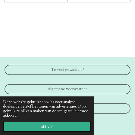
Te veel gewinkeld?
Algemene voorwaarden
Deze website gebruikt cookies voor analyse-
doeleinden en/of het tonen van advertenties. Door
Contact
gebruik te blijven maken van de site gaat u hiermee
akkoord.
© 2019 - 2026 www.medical-shop.nl
Akkoord