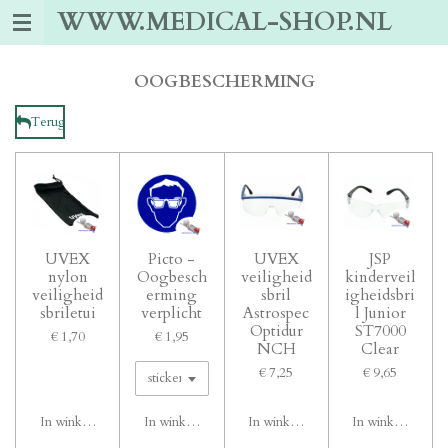
WWW.MEDICAL-SHOP.NL
Ga
direct
naar
de
OOGBESCHERMING
hoofdinhoud
Terug
UVEX
Picto -
UVEX
JSP
nylon
Oogbesch
veiligheid
kinderveil
veiligheid
erming
sbril
igheidsbri
sbriletui
verplicht
Astrospec
l Junior
Optidur
ST7000
€ 1,70
€ 1,95
NCH
Clear
€ 7,25
€ 9,65
In winkelwagen
In winkelwagen
In winkelwagen
In winkelwagen