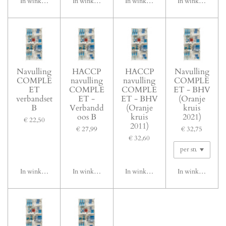
In winkelwagen
In winkelwagen
In winkelwagen
In winkelwagen
Navulling
HACCP
HACCP
Navulling
COMPLE
navulling
navulling
COMPLE
ET
COMPLE
COMPLE
ET - BHV
verbandset
ET -
ET - BHV
(Oranje
B
Verbandd
(Oranje
kruis
oos B
kruis
2021)
€ 22,50
2011)
€ 27,99
€ 32,75
€ 32,60
In winkelwagen
In winkelwagen
In winkelwagen
In winkelwagen