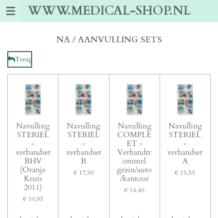
WWW.MEDICAL-SHOP.NL
Ga
direct
naar
de
NA / AANVULLING SETS
hoofdinhoud
Terug
Navulling
Navulling
Navulling
Navulling
STERIEL
STERIEL
COMPLE
STERIEL
-
-
ET -
-
verbandset
verbandset
Verbandtr
verbandset
BHV
B
ommel
A
(Oranje
gezin/auto
€ 17,50
€ 15,55
Kruis
/kantoor
2011)
€ 14,40
€ 10,95