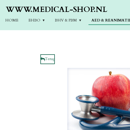
Ga
WWW.MEDICAL-SHOP.NL
direct
naar
HOME
EHBO
BHV & PBM
AED & REANIMATI
de
hoofdinhoud
Terug