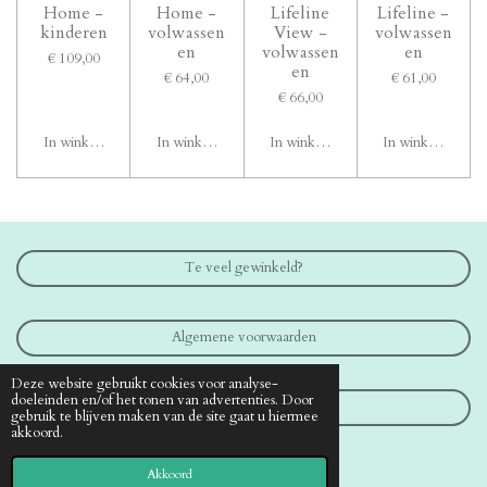
Home -
Home -
Lifeline
Lifeline -
kinderen
volwassen
View -
volwassen
en
volwassen
en
€ 109,00
en
€ 64,00
€ 61,00
€ 66,00
In winkelwagen
In winkelwagen
In winkelwagen
In winkelwagen
Te veel gewinkeld?
Algemene voorwaarden
Deze website gebruikt cookies voor analyse-
doeleinden en/of het tonen van advertenties. Door
Contact
gebruik te blijven maken van de site gaat u hiermee
akkoord.
© 2019 - 2026 www.medical-shop.nl
Akkoord