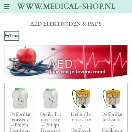
WWW.MEDICAL-SHOP.NL
Ga
direct
naar
de
AED ELEKTRODEN & PADS
hoofdinhoud
Terug
Defibrillat
Defibrillat
Defibrillat
Defibrillat
iecassette
iecassette
iecassette
iecassette
- Philips
- Philips
-
-
Heartstart
Heartstart
Defibtech
Defibtech