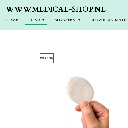
Ga
WWW.MEDICAL-SHOP.NL
direct
naar
HOME
EHBO
BHV & PBM
AED & REANIMATI
de
hoofdinhoud
Terug