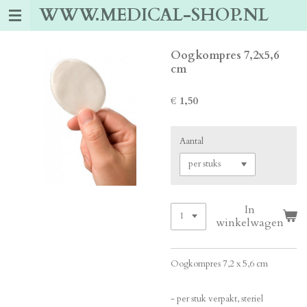
WWW.MEDICAL-SHOP.NL
Ga
direct
naar
de
Oogkompres 7,2x5,6
hoofdinhoud
cm
€ 1,50
Aantal
In
winkelwagen
Oogkompres 7,2 x 5,6 cm
- per stuk verpakt, steriel