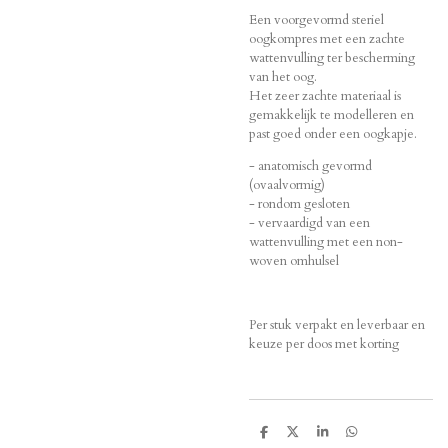
Een voorgevormd steriel
oogkompres met een zachte
wattenvulling ter bescherming
van het oog.
Het zeer zachte materiaal is
gemakkelijk te modelleren en
past goed onder een oogkapje.
- anatomisch gevormd
(ovaalvormig)
- rondom gesloten
- vervaardigd van een
wattenvulling met een non-
woven omhulsel
Per stuk verpakt en leverbaar en
keuze per doos met korting
D
D
S
D