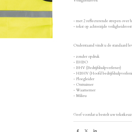
Veiligheidsvest
- met 2 reflecterende strepen over 
- tekst op achterzijde veiligheidsvest
Onderstaand vindt u de standaard le
- zonder opdruk
- EHBO
- BHV (Bedrijfshulpverlener)
- HBHV (Hoofd bedrijfshulpverlen
- Ploegleider
- Ontruimer
- Waarnemer
- Milieu
Geef voordat u bestelt uw tekstkeuze