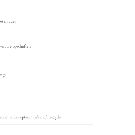
het middel
verbare opschriften
ing)
 aan onder opties / Tekst achterzijde