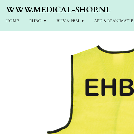
Ga
WWW.MEDICAL-SHOP.NL
direct
naar
HOME
EHBO
BHV & PBM
AED & REANIMATI
de
hoofdinhoud