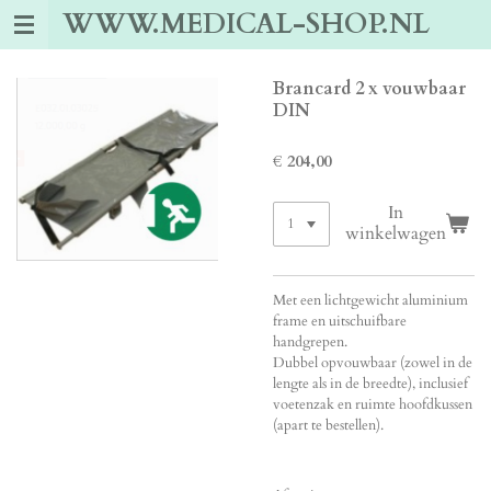
WWW.MEDICAL-SHOP.NL
Ga
direct
naar
de
Brancard 2 x vouwbaar
hoofdinhoud
DIN
€ 204,00
In
winkelwagen
Met een lichtgewicht aluminium
frame en uitschuifbare
handgrepen.
Dubbel opvouwbaar (zowel in de
lengte als in de breedte), inclusief
voetenzak en ruimte hoofdkussen
(apart te bestellen).