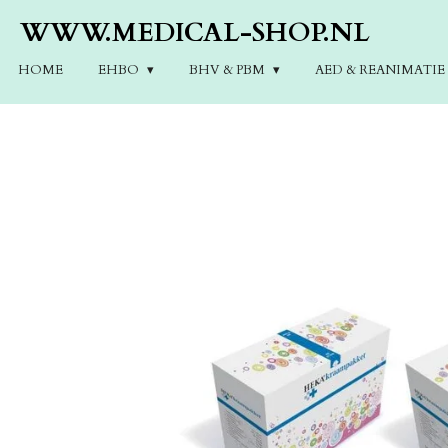
Ga
WWW.MEDICAL-SHOP.NL
direct
naar
HOME
EHBO
BHV & PBM
AED & REANIMATI
de
hoofdinhoud