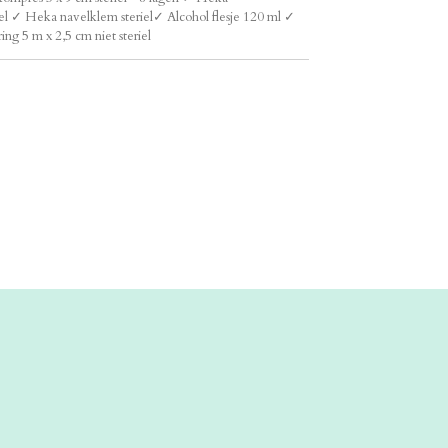
el
✓ Heka navelklem steriel✓ Alcohol flesje 120 ml
✓
ng 5 m x 2,5 cm niet steriel