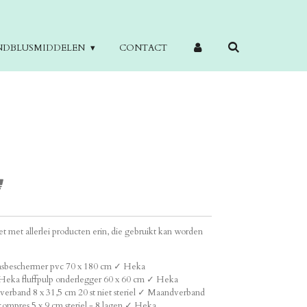
NDBLUSMIDDELEN
CONTACT
 met allerlei producten erin, die gebruikt kan worden
sbeschermer pvc 70 x 180 cm
✓ Heka
Heka fluffpulp onderlegger 60 x 60 cm
✓ Heka
rband 8 x 31,5 cm 20 st niet steriel ✓ Maandverband
ompres 5 x 9 cm steriel - 8 lagen
✓ Heka