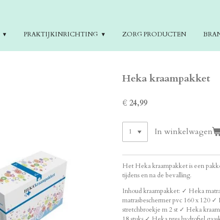
E
PRAKTIJKINRICHTING
ZORG PRODUCTEN
BRA
Heka kraampakket
€ 24,99
In winkelwagen
Het Heka kraampakket is een pakket
tijdens en na de bevalling.
Inhoud kraampakket: ✓ Heka matra
matrasbeschermer pvc 160 x 120
✓ 
stretchbroekje m 2 st
✓ Heka kraamve
18 stuks
✓ Heka pres hydrofiel gaask