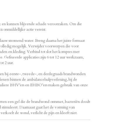
jk en kunnen blijvende schade veroorzaken. Om die
s onmiddellijke actie vereist.
 lauw stromend water. Breng daarna het juiste formaat
lledig mogelijk. Verwijder voorwerpen die voor
raden en kleding. Verbind tot slot het kompres met
lie. Gefixeerde applicaties zijn 6 tot 12 uur werkzaam,
ot 2 uur.
uiken bij eerste-, tweede-, en derdegraads brandwonden
leners binnen de ambulancehulpverlening, bij de
reguliere BHV’ers en EHBO’ers maken gebruik van onze
ten een gel die de brandwond ontsmet, bacteriën doodt
id stimuleert. Daarnaast gaat het de vorming van
erkoelt de wond, verlicht de pijn en kleeft niet.