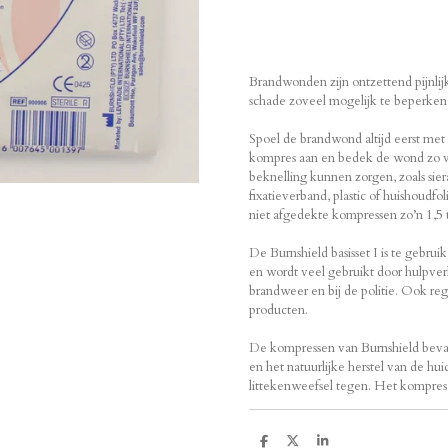
Brandwonden zijn ontzettend pijnli
schade zoveel mogelijk te beperken i
Spoel de brandwond altijd eerst met
kompres aan en bedek de wond zo vo
beknelling kunnen zorgen, zoals sie
fixatieverband, plastic of huishoudfo
niet afgedekte kompressen zo’n 1,5 t
De Burnshield basisset I is te gebr
en wordt veel gebruikt door hulpver
brandweer en bij de politie. Ook 
producten.
De kompressen van Burnshield bevat
en het natuurlijke herstel van de hu
littekenweefsel tegen. Het kompres v
D
D
S