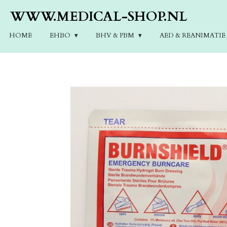
Ga
WWW.MEDICAL-SHOP.NL
direct
naar
HOME
EHBO
BHV & PBM
AED & REANIMATI
de
hoofdinhoud