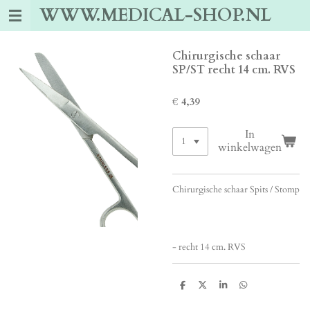
WWW.MEDICAL-SHOP.NL
Ga
direct
naar
de
Chirurgische schaar
hoofdinhoud
SP/ST recht 14 cm. RVS
€ 4,39
In
winkelwagen
Chirurgische schaar Spits / Stomp
- recht 14 cm. RVS
D
D
S
D
e
e
h
e
l
e
a
l