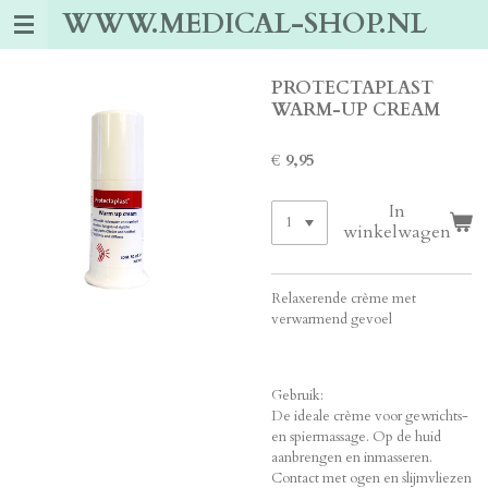
WWW.MEDICAL-SHOP.NL
Ga
direct
naar
de
PROTECTAPLAST
hoofdinhoud
WARM-UP CREAM
€ 9,95
In
winkelwagen
Relaxerende crème met
verwarmend gevoel
Gebruik:
De ideale crème voor gewrichts-
en spiermassage. Op de huid
aanbrengen en inmasseren.
Contact met ogen en slijmvliezen