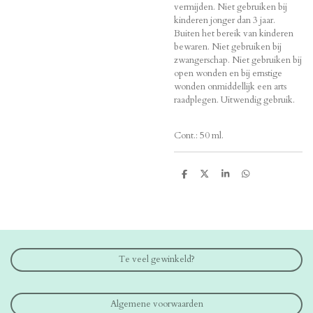
vermijden. Niet gebruiken bij
kinderen jonger dan 3 jaar.
Buiten het bereik van kinderen
bewaren. Niet gebruiken bij
zwangerschap. Niet gebruiken bij
open wonden en bij ernstige
wonden onmiddellijk een arts
raadplegen. Uitwendig gebruik.
Cont.: 50 ml.
D
D
S
D
e
e
h
e
l
e
a
l
e
l
r
e
n
e
n
Te veel gewinkeld?
Algemene voorwaarden