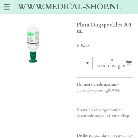
WWW.MEDICAL-SHOP.NL
Ga
direct
naar
de
Plum Oogspoelfles 200
hoofdinhoud
ml
€ 9,35
In
winkelwagen
Fles met steriele natrium-
chloride-oplossing(0,9%).
Voorzien van ergonomisch
gevormde oogschaal en stofkap.
De fles is geschikt voor navulling