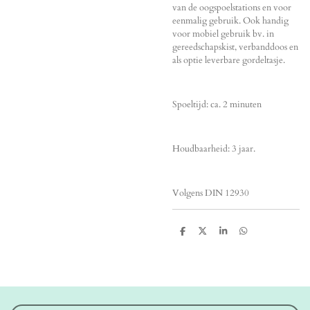
van de oogspoelstations en voor
eenmalig gebruik. Ook handig
voor mobiel gebruik bv. in
gereedschapskist, verbanddoos en
als optie leverbare gordeltasje.
Spoeltijd: ca. 2 minuten
Houdbaarheid: 3 jaar.
Volgens DIN 12930
D
D
S
D
e
e
h
e
l
e
a
l
e
l
r
e
n
e
n