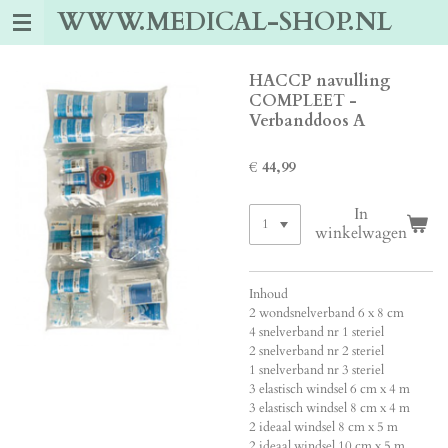
WWW.MEDICAL-SHOP.NL
Ga
direct
naar
de
HACCP navulling
hoofdinhoud
COMPLEET -
Verbanddoos A
€ 44,99
In
winkelwagen
Inhoud
2 wondsnelverband 6 x 8 cm
4 snelverband nr 1 steriel
2 snelverband nr 2 steriel
1 snelverband nr 3 steriel
3 elastisch windsel 6 cm x 4 m
3 elastisch windsel 8 cm x 4 m
2 ideaal windsel 8 cm x 5 m
2 ideaal windsel 10 cm x 5 m