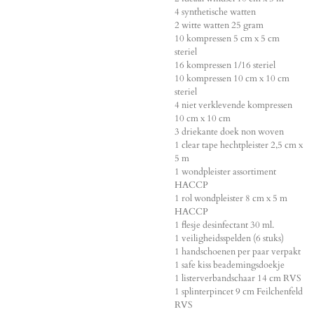
4 synthetische watten
2 witte watten 25 gram
10 kompressen 5 cm x 5 cm
steriel
16 kompressen 1/16 steriel
10 kompressen 10 cm x 10 cm
steriel
4 niet verklevende kompressen
10 cm x 10 cm
3 driekante doek non woven
1 clear tape hechtpleister 2,5 cm x
5 m
1 wondpleister assortiment
HACCP
1 rol wondpleister 8 cm x 5 m
HACCP
1 flesje desinfectant 30 ml.
1 veiligheidsspelden (6 stuks)
1 handschoenen per paar verpakt
1 safe kiss beademingsdoekje
1 listerverbandschaar 14 cm RVS
1 splinterpincet 9 cm Feilchenfeld
RVS