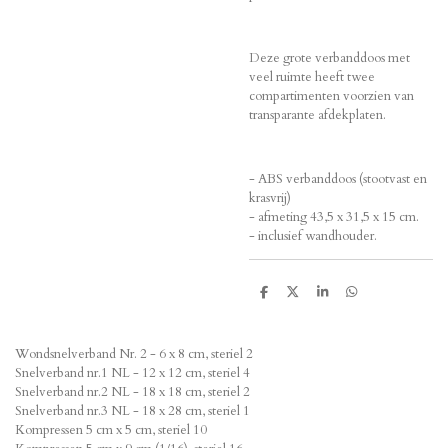
Deze grote verbanddoos met
veel ruimte heeft twee
compartimenten voorzien van
transparante afdekplaten.
- ABS verbanddoos (stootvast en
krasvrij)
- afmeting 43,5 x 31,5 x 15 cm.
- inclusief wandhouder.
D
D
S
D
e
e
h
e
l
e
a
l
e
l
r
e
n
e
n
Wondsnelverband Nr. 2 - 6 x 8 cm, steriel 2
Snelverband nr.1 NL - 12 x 12 cm, steriel 4
Snelverband nr.2 NL - 18 x 18 cm, steriel 2
Snelverband nr.3 NL - 18 x 28 cm, steriel 1
Kompressen 5 cm x 5 cm, steriel 10