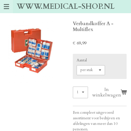
WWW.MEDICAL-SHOP.NL
Ga
direct
naar
de
Verbandkoffer A -
hoofdinhoud
Multiflex
€ 69,99
Aantal
In
winkelwagen
Een compleet uitgevoerd
assortiment voor bedrijven en
afdelingen van meer dan 10
personen.