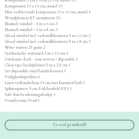
Kompressen 5 cm x 9 cm (1/16), steriel 16
Kompressen 10 x 10 cm, steriel 10
Niet verklevende kompressen 10 x 10 cm, steriel 4
Wondpleisters ET assortiment 20
Elastisch windsel - 4 m x 6 cm 3
Elastisch windsel - 4 m x 8 cm 3
Ideaal windsel incl. verbandklemmen 5 m x 6 cm 2
Ideaal windsel incl. verbandklemmen 5 m x 8 cm 2
Witte watten 25 gram 2
Synthetische wattenrol 3 m x 10 cm 4
Driekante doek - non woven / disposable 3
Clear tape hechtpleister 5 m x 2,5 cm 1
Set disposable vinyl handschoenen 1
Veiligheidsspelden 6
Lister verbandschaar 14 cm met kunststof heft 1
Splinterpincet 9 cm Feilchenfeld RVS 1
Safe Kiss beademingsdoekje 1
Desinfectans 30 ml 1
Te veel gewinkeld?