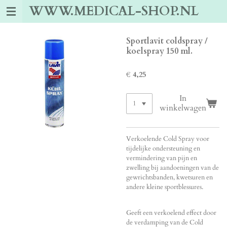
WWW.MEDICAL-SHOP.NL
Ga
direct
naar
de
Sportlavit coldspray /
hoofdinhoud
koelspray 150 ml.
€ 4,25
In
winkelwagen
Verkoelende Cold Spray voor
tijdelijke ondersteuning en
vermindering van pijn en
zwelling bij aandoeningen van de
gewrichtsbanden, kwetsuren en
andere kleine sportblessures.
Geeft een verkoelend effect door
de verdamping van de Cold