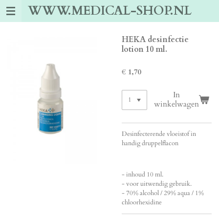
WWW.MEDICAL-SHOP.NL
Ga
direct
naar
de
HEKA desinfectie
hoofdinhoud
lotion 10 ml.
€ 1,70
In
winkelwagen
Desinfecterende vloeistof in
handig druppelflacon
- inhoud 10 ml.
- voor uitwendig gebruik.
- 70% alcohol / 29% aqua / 1%
chloorhexidine