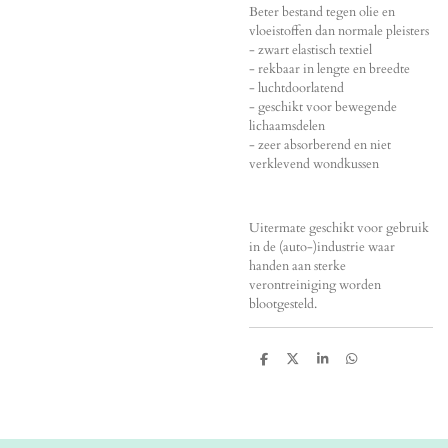
Beter bestand tegen olie en
vloeistoffen dan normale pleisters
- zwart elastisch textiel
- rekbaar in lengte en breedte
- luchtdoorlatend
- geschikt voor bewegende
lichaamsdelen
- zeer absorberend en niet
verklevend wondkussen
Uitermate geschikt voor gebruik
in de (auto-)industrie waar
handen aan sterke
verontreiniging worden
blootgesteld.
D
D
S
D
e
e
h
e
l
e
a
l
e
l
r
e
n
e
n