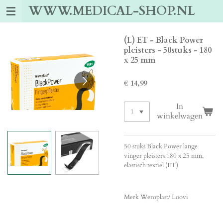
WWW.MEDICAL-SHOP.NL
Ga
direct
naar
de
(L) ET - Black Power
hoofdinhoud
pleisters - 50stuks - 180
x 25 mm
€ 14,99
In
winkelwagen
50 stuks Black Power lange
vinger pleisters 180 x 25 mm,
elastisch textiel (ET)
Merk Weroplast/ Loovi