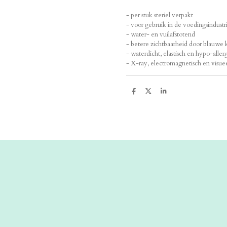
- per stuk steriel verpakt
- voor gebruik in de voedingsindustr
- water- en vuilafstotend
- betere zichtbaarheid door blauwe 
- waterdicht, elastisch en hypo-alle
- X-ray, electromagnetisch en visue
D
D
S
e
e
h
l
e
a
e
l
r
n
e