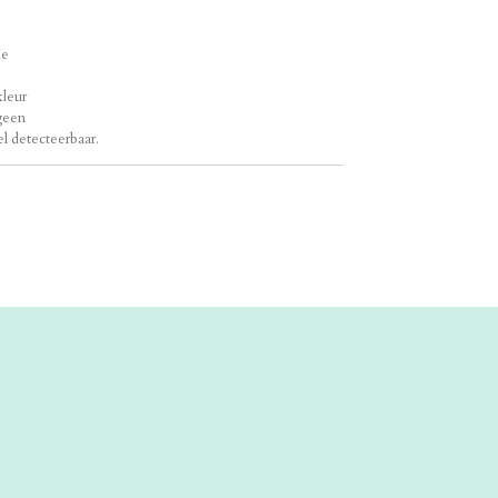
ie
kleur
rgeen
el detecteerbaar.