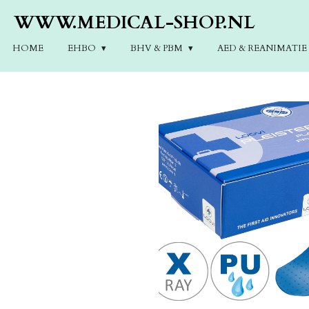
Ga
WWW.MEDICAL-SHOP.NL
direct
naar
HOME
EHBO
BHV & PBM
AED & REANIMATI
de
hoofdinhoud