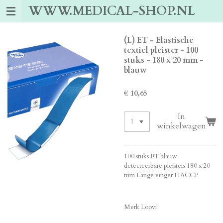
WWW.MEDICAL-SHOP.NL
Ga
direct
naar
de
(L) ET - Elastische
hoofdinhoud
textiel pleister - 100
stuks - 180 x 20 mm -
blauw
€ 10,65
In
winkelwagen
100 stuks ET blauw
detecteerbare pleisters 180 x 20
mm Lange vinger HACCP
Merk Loovi