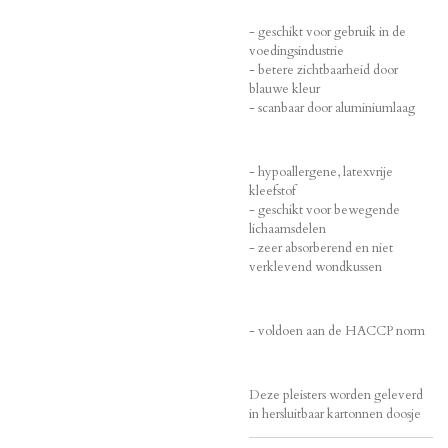
- geschikt voor gebruik in de
voedingsindustrie
- betere zichtbaarheid door
blauwe kleur
- scanbaar door aluminiumlaag
- hypoallergene, latexvrije
kleefstof
- geschikt voor bewegende
lichaamsdelen
- zeer absorberend en niet
verklevend wondkussen
- voldoen aan de HACCP norm
Deze pleisters worden geleverd
in hersluitbaar kartonnen doosje