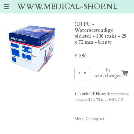
WWW.MEDICAL-SHOP.NL
Ga
direct
naar
de
(D) PU -
hoofdinhoud
Waterbestendige
pleister - 100 stuks - 25
x 72 mm - blauw
€ 9,50
In
winkelwagen
100 stuks PE blauw detecteerbare
pleisters 25 x 72 mm HACCP
Merk Detectaplast