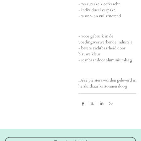
- zeer sterke kleefkracht
- individueel verpakt
- water- en vuilafstotend
- voor gebruik in de
voedingsverwerkende industrie
- betere zichtbaarheid door
blauwe kleur
- scanbaar door aluminiumlaag
Deze pleisters worden geleverd in
hersluitbaar kartonnen doosj
D
D
S
D
e
e
h
e
l
e
a
l
e
l
r
e
n
e
n