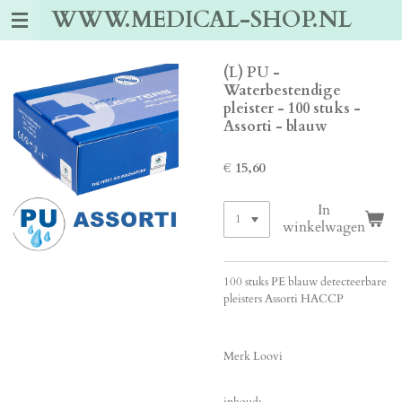
WWW.MEDICAL-SHOP.NL
Ga
direct
naar
de
(L) PU -
hoofdinhoud
Waterbestendige
pleister - 100 stuks -
Assorti - blauw
€ 15,60
In
winkelwagen
100 stuks PE blauw detecteerbare
pleisters Assorti HACCP
Merk Loovi
inhoud: