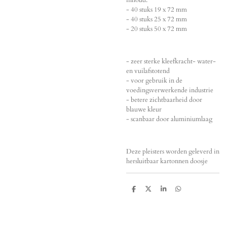
- 40 stuks 19 x 72 mm
- 40 stuks 25 x 72 mm
- 20 stuks 50 x 72 mm
- zeer sterke kleefkracht- water-
en vuilafstotend
- voor gebruik in de
voedingsverwerkende industrie
- betere zichtbaarheid door
blauwe kleur
- scanbaar door aluminiumlaag
Deze pleisters worden geleverd in
hersluitbaar kartonnen doosje
D
D
S
D
e
e
h
e
l
e
a
l
e
l
r
e
n
e
n