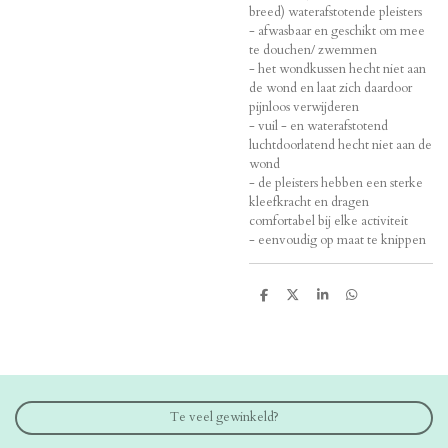
breed) waterafstotende pleisters
- afwasbaar en geschikt om mee
te douchen/ zwemmen
- het wondkussen hecht niet aan
de wond en laat zich daardoor
pijnloos verwijderen
- vuil - en waterafstotend
luchtdoorlatend hecht niet aan de
wond
- de pleisters hebben een sterke
kleefkracht en dragen
comfortabel bij elke activiteit
- eenvoudig op maat te knippen
D
D
S
D
e
e
h
e
l
e
a
l
e
l
r
e
n
e
n
Te veel gewinkeld?