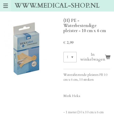
WWW.MEDICAL-SHOP.NL
Ga
direct
naar
de
(H) PE -
hoofdinhoud
Waterbestendige
pleister - 10 cm x 6 cm
€ 2,99
In
winkelwagen
Waterafstotende pleisters PE 10
cm x 6 cm, 10 stroken
Merk Heka
- 1 meter (10 x 10 cm x 6 cm