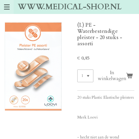
WWW.MEDICAL-SHOP.NL
Ga
direct
naar
de
(L) PE -
hoofdinhoud
Waterbestendige
pleister - 20 stuks -
assorti
€ 0,85
In
winkelwagen
20 stuks Plastic Elastische pleisters
Merk Loovi
- hecht niet aan de wond