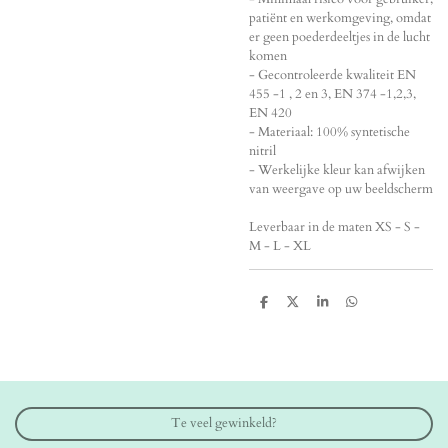
patiënt en werkomgeving, omdat
er geen poederdeeltjes in de lucht
komen
- Gecontroleerde kwaliteit EN
455 -1 , 2 en 3, EN 374 -1,2,3,
EN 420
- Materiaal: 100% syntetische
nitril
- Werkelijke kleur kan afwijken
van weergave op uw beeldscherm
Leverbaar in de maten XS - S -
M - L - XL
D
D
S
D
e
e
h
e
l
e
a
l
e
l
r
e
n
e
n
Te veel gewinkeld?