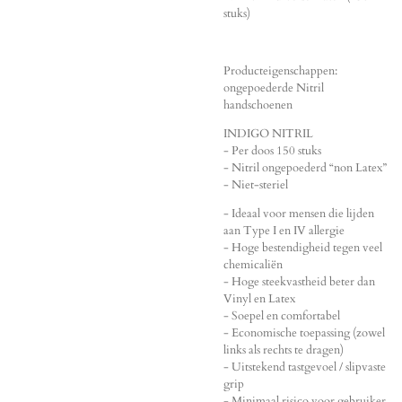
stuks)
Producteigenschappen:
ongepoederde Nitril
handschoenen
INDIGO NITRIL
- Per doos 150 stuks
- Nitril ongepoederd “non Latex”
- Niet-steriel
- Ideaal voor mensen die lijden
aan Type I en IV allergie
- Hoge bestendigheid tegen veel
chemicaliën
- Hoge steekvastheid beter dan
Vinyl en Latex
- Soepel en comfortabel
- Economische toepassing (zowel
links als rechts te dragen)
- Uitstekend tastgevoel / slipvaste
grip
- Minimaal risico voor gebruiker,