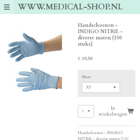
WWW.MEDICAL-SHOP.NL
Ga
direct
naar
de
Handschoenen -
hoofdinhoud
INDIGO NITRIL -
diverse maten (150
stuks)
€ 19,50
Maat
In
winkelwagen
Handschoenen - INDIGO
NITRIL - diverse maten (150