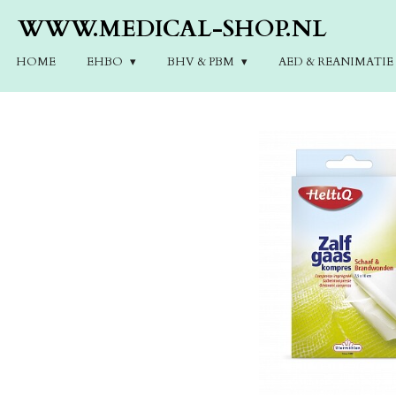
Ga
WWW.MEDICAL-SHOP.NL
direct
naar
HOME
EHBO
BHV & PBM
AED & REANIMATI
de
hoofdinhoud