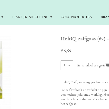
E
PRAKTIJKINRICHTING
ZORG PRODUCTEN
BRA
HeltiQ zalfgaas (6x) -
€ 5,95
In winkelwagen
HeltiQ Zalfgaas is erg geschikt voor
De zalf verkoelt en verlicht de pijn
een vochtregulerende werking. Het z
wondvocht absorberen. Voor het o
het zalfgaas.