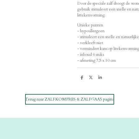
Door de speciale zalf droogt de wond
gebruik stimuleert een snelle en nat
littekenvorming.
Unieke punten
- hypoallergeen
- stimuleert een snelle en natuurlij
- verkleeft niet
- vermindert kans op litekenvormin
- inhoud 6 stuks
- afmeting 7,5 x 10 cm
D
D
S
e
e
h
l
e
a
e
l
r
n
e
Terug naar ZALFKOMPRES & ZALFGAAS pagina