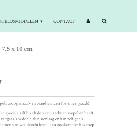
NDBLUSMIDDELEN
CONTACT
 7,5 x 10 cm
 gebruik bij schaaf- en brandwonden (1e en 2e graads).
. De speciale zalf houdt de wond zacht en soepel en heeft
alfgaas is bedoeld als tussenlaag en kan zelf geen
pnemen van wondvocht legt u een gaaskompres bovenop