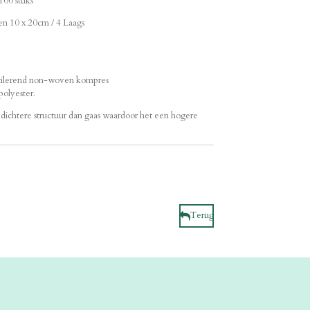
00 stuks
en 10 x 20cm / 4 Laags
entilerend non-woven kompres
olyester.
chtere structuur dan gaas waardoor het een hogere
Terug