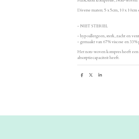
HEKAsoft kompresse, Non-woven 1
Diverse maten; 5 x 5cm, 10 x 10cm 
- NIET STERIEL
- hypoallergeen, sterk, zacht en v
- gemaakt van 67% viscose en 33% p
Het non-woven kompres heeft een di
absorptiecapaciteit heeft.
D
D
S
e
e
h
l
e
a
e
l
r
n
e