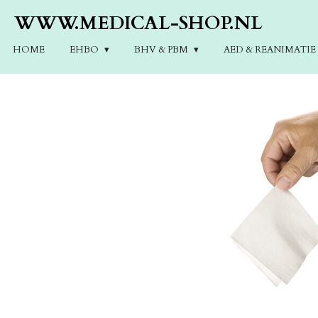
Ga
WWW.MEDICAL-SHOP.NL
direct
naar
HOME
EHBO
BHV & PBM
AED & REANIMATI
de
hoofdinhoud