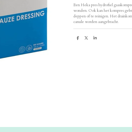
Een Heka pres hydrofiel gaaskompre
wonden. Ook kan het kompres gebru
deppen of te reinigen. Het drainko
canule worden aangebracht.
D
D
S
e
e
h
l
e
a
e
l
r
n
e