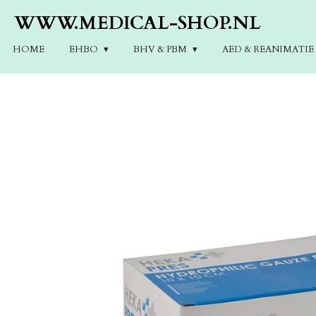
Ga
WWW.MEDICAL-SHOP.NL
direct
naar
HOME
EHBO
BHV & PBM
AED & REANIMATI
de
hoofdinhoud