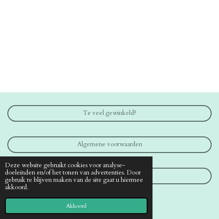
Te veel gewinkeld?
Algemene voorwaarden
Deze website gebruikt cookies voor analyse-
doeleinden en/of het tonen van advertenties. Door
Contact
gebruik te blijven maken van de site gaat u hiermee
akkoord.
© 2019 - 2026 www.medical-shop.nl
Akkoord