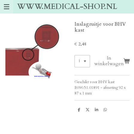
WWW.MEDICAL-SHOP.NL
Ga
direct
naar
de
Inslagruitje voor BHV
hoofdinhoud
kast
€ 2,48
In
winkelwagen
Geschikt voor BHV kast
E090.51.01891 - afmeting 92 x
87 x 1 mm
D
D
S
D
e
e
h
e
l
e
a
l
e
l
r
e
n
e
n