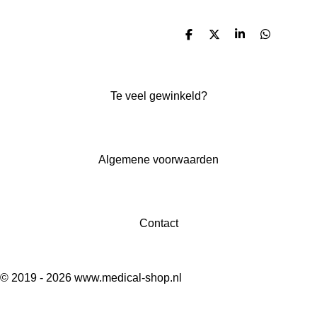
D
D
S
D
e
e
h
e
l
e
a
l
e
l
r
e
n
e
n
Te veel gewinkeld?
Algemene voorwaarden
Contact
© 2019 - 2026 www.medical-shop.nl