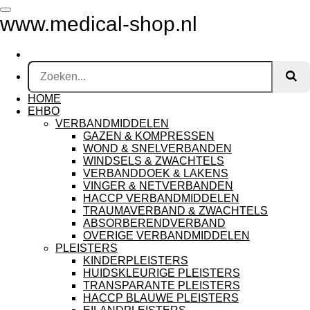
Ga
www.medical-shop.nl
direct
naar
de
hoofdinhoud
HOME
EHBO
VERBANDMIDDELEN
GAZEN & KOMPRESSEN
WOND & SNELVERBANDEN
WINDSELS & ZWACHTELS
VERBANDDOEK & LAKENS
VINGER & NETVERBANDEN
HACCP VERBANDMIDDELEN
TRAUMAVERBAND & ZWACHTELS
ABSORBERENDVERBAND
OVERIGE VERBANDMIDDELEN
PLEISTERS
KINDERPLEISTERS
HUIDSKLEURIGE PLEISTERS
TRANSPARANTE PLEISTERS
HACCP BLAUWE PLEISTERS