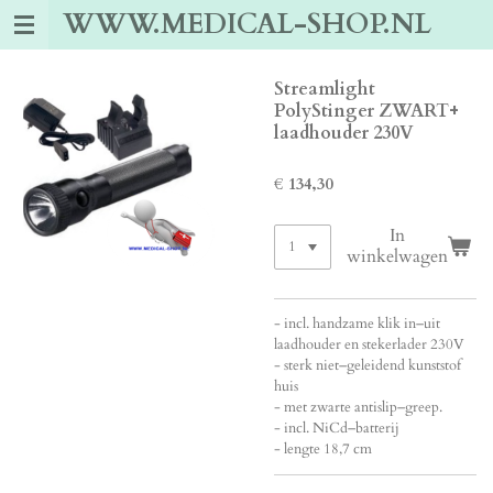
WWW.MEDICAL-SHOP.NL
Ga
direct
naar
de
Streamlight
hoofdinhoud
PolyStinger ZWART+
laadhouder 230V
€ 134,30
In
winkelwagen
- incl. handzame klik in–uit
laadhouder en stekerlader 230V
- sterk niet–geleidend kunststof
huis
- met zwarte antislip–greep.
- incl. NiCd–batterij
- lengte 18,7 cm