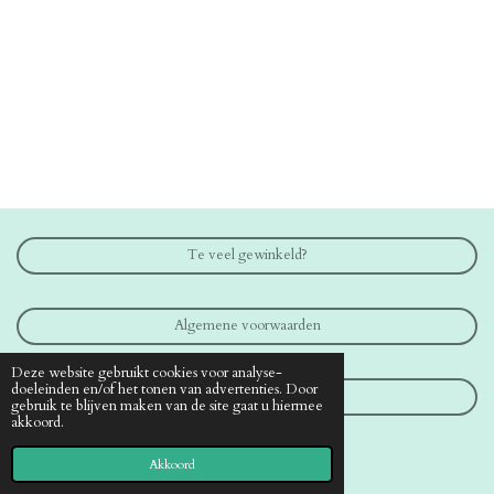
Te veel gewinkeld?
Algemene voorwaarden
Deze website gebruikt cookies voor analyse-
doeleinden en/of het tonen van advertenties. Door
Contact
gebruik te blijven maken van de site gaat u hiermee
akkoord.
© 2019 - 2026 www.medical-shop.nl
Akkoord