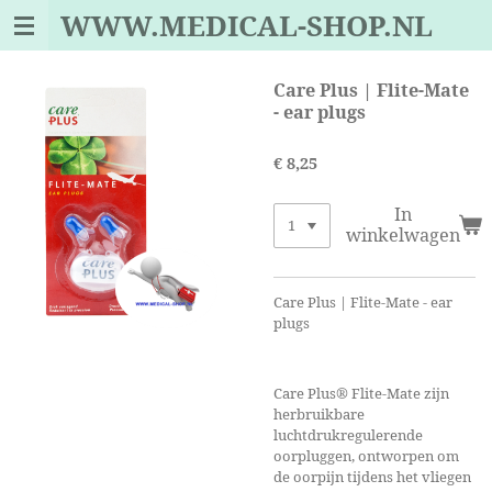
WWW.MEDICAL-SHOP.NL
Ga
direct
naar
de
Care Plus | Flite-Mate
hoofdinhoud
- ear plugs
€ 8,25
In
winkelwagen
Care Plus | Flite-Mate - ear
plugs
Care Plus® Flite-Mate zijn
herbruikbare
luchtdrukregulerende
oorpluggen, ontworpen om
de oorpijn tijdens het vliegen