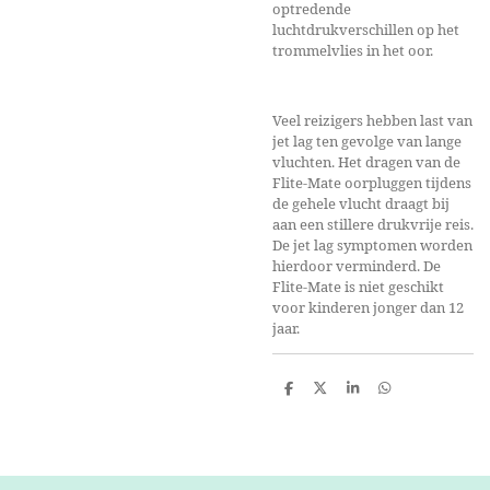
optredende
luchtdrukverschillen op het
trommelvlies in het oor.
Veel reizigers hebben last van
jet lag ten gevolge van lange
vluchten. Het dragen van de
Flite-Mate oorpluggen tijdens
de gehele vlucht draagt bij
aan een stillere drukvrije reis.
De jet lag symptomen worden
hierdoor verminderd. De
Flite-Mate is niet geschikt
voor kinderen jonger dan 12
jaar.
D
D
S
D
e
e
h
e
l
e
a
l
e
l
r
e
n
e
n