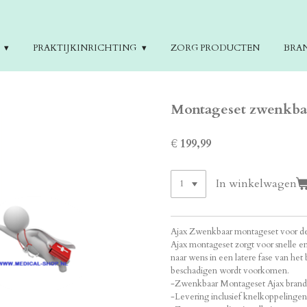
E
PRAKTIJKINRICHTING
ZORG PRODUCTEN
BRA
Montageset zwenkbaa
€ 199,99
In winkelwagen
Ajax Zwenkbaar montageset voor de 
Ajax montageset zorgt voor snelle
naar wens in een latere fase van h
beschadigen wordt voorkomen.
-Zwenkbaar Montageset Ajax brands
-Levering inclusief knelkoppelingen