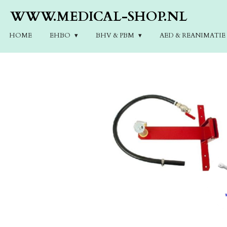
Ga
WWW.MEDICAL-SHOP.NL
direct
naar
HOME
EHBO
BHV & PBM
AED & REANIMATI
de
hoofdinhoud