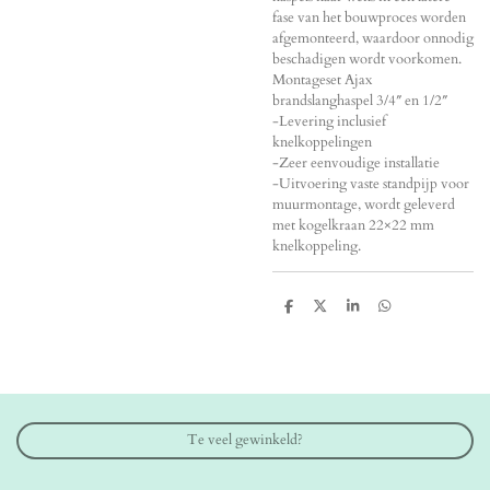
fase van het bouwproces worden
afgemonteerd, waardoor onnodig
beschadigen wordt voorkomen.
Montageset Ajax
brandslanghaspel 3/4″ en 1/2″
-Levering inclusief
knelkoppelingen
-Zeer eenvoudige installatie
-Uitvoering vaste standpijp voor
muurmontage, wordt geleverd
met kogelkraan 22×22 mm
knelkoppeling.
D
D
S
D
e
e
h
e
l
e
a
l
e
l
r
e
n
e
n
Te veel gewinkeld?