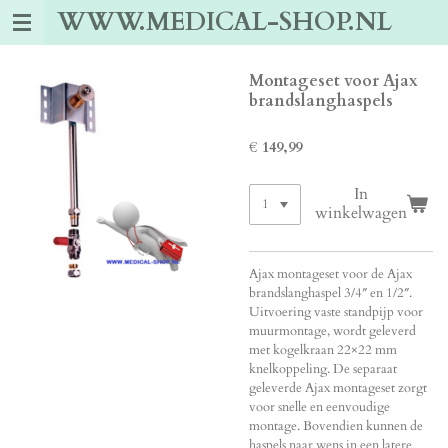
WWW.MEDICAL-SHOP.NL
Ga
direct
naar
de
Montageset voor Ajax
hoofdinhoud
brandslanghaspels
€ 149,99
In
winkelwagen
Ajax montageset voor de Ajax
brandslanghaspel 3/4″ en 1/2″.
Uitvoering vaste standpijp voor
muurmontage, wordt geleverd
met kogelkraan 22×22 mm
knelkoppeling. De separaat
geleverde Ajax montageset zorgt
voor snelle en eenvoudige
montage. Bovendien kunnen de
haspels naar wens in een latere