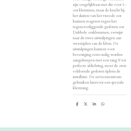
zijn vergelijkbaar met die voor 1-
oor klemmen, maar de kracht bij
het sluiten van het tweede oor
kunnen reageren tegen het
tegenoverliggende gesloten oor.
Dubbele oorklemmen, verwijst
naar de twee uitstulpingen aan
weerzijden van de klem. De
uitstulpingen kunnen voor
bevestiging eenvoudig worden
aangeknepen met een tang.Voor
perfecte afdichting, moet de oren
voldoende gesloten tijdens de
installatie. De servicemonteurs
gebruiken hiervoor een speciale
klemtang.
D
D
S
D
e
e
h
e
l
e
a
l
e
l
r
e
n
e
n