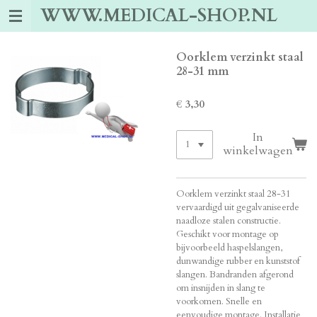
WWW.MEDICAL-SHOP.NL
Ga
direct
naar
de
Oorklem verzinkt staal
hoofdinhoud
28-31 mm
€ 3,30
In
winkelwagen
Oorklem verzinkt staal 28-31
vervaardigd uit gegalvaniseerde
naadloze stalen constructie.
Geschikt voor montage op
bijvoorbeeld haspelslangen,
dunwandige rubber en kunststof
slangen. Bandranden afgerond
om insnijden in slang te
voorkomen. Snelle en
eenvoudige montage. Installatie