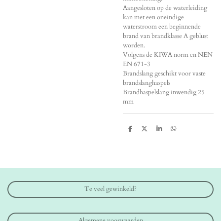
Aangesloten op de waterleiding
kan met een oneindige
waterstroom een beginnende
brand van brandklasse A geblust
worden.
Volgens de KIWA norm en NEN
EN 671-3
Brandslang geschikt voor vaste
brandslanghaspels
Brandhaspelslang inwendig 25
mm
D
D
S
D
e
e
h
e
l
e
a
l
e
l
r
e
n
e
n
Te veel gewinkeld?
Algemene voorwaarden