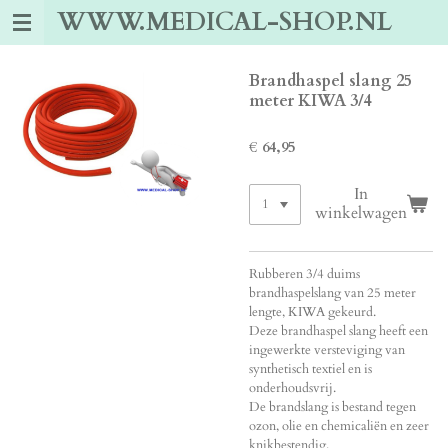
WWW.MEDICAL-SHOP.NL
Ga
direct
naar
de
Brandhaspel slang 25
hoofdinhoud
meter KIWA 3/4
€ 64,95
In
winkelwagen
Rubberen 3/4 duims
brandhaspelslang van 25 meter
lengte, KIWA gekeurd.
Deze brandhaspel slang heeft een
ingewerkte versteviging van
synthetisch textiel en is
onderhoudsvrij.
De brandslang is bestand tegen
ozon, olie en chemicaliën en zeer
knikbestendig.